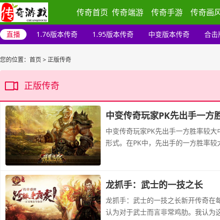
传奇首页
传奇端游
传奇手游
传奇画
直播
1.76版本传奇
1.95版本传奇
中变版本传奇
合击
您的位置：
首页
>
正版传奇
正版传奇
中变传奇玩家PK先出手一方
中变传奇玩家PK先出手一方胜率较大
形式。在PK中，先出手的一方胜率较
龙抓手：武士的一技之长
龙抓手：武士的一技之长新开传奇在
认为对于武士而言非常鸡肋。我认为