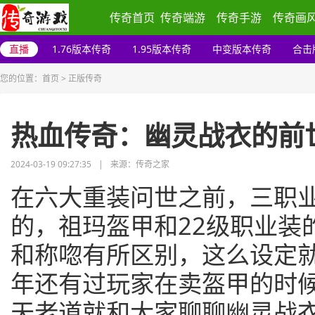
传奇首页
传奇端游
传奇手游
传奇画
直播
1.76版本传奇
1.95版本传奇
中变版本传奇
合击
您的位置：
首页
>
正版传奇
热血传奇：幽灵战衣的前
2024-03-19 09:27:35
|
来源：传奇之家
在六大重装问世之前，三职
的，祖玛盔甲和22级职业装
和称唿有所区别，这么设定
年还有过玩家在卖盔甲的时
天老道就和大家聊聊幽灵战